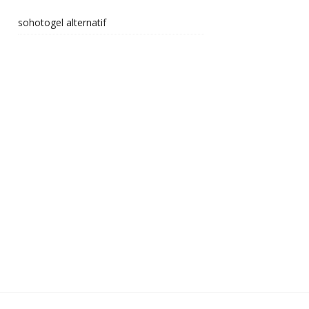
sohotogel alternatif