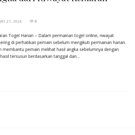
MEI 27, 2026
0
an Togel Harian – Dalam permainan togel online, riwayat
sering di perhatikan pemain sebelum mengikuti permainan harian.
em membantu pemain melihat hasil angka sebelumnya dengan
h hasil tersusun berdasarkan tanggal dan…