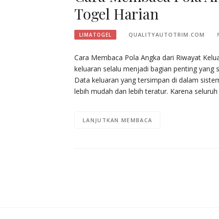
Togel Harian
QUALITYAUTOTRIM.COM
LIMATOGEL
Cara Membaca Pola Angka dari Riwayat Keluar
keluaran selalu menjadi bagian penting yang 
Data keluaran yang tersimpan di dalam sist
lebih mudah dan lebih teratur. Karena seluru
LANJUTKAN MEMBACA