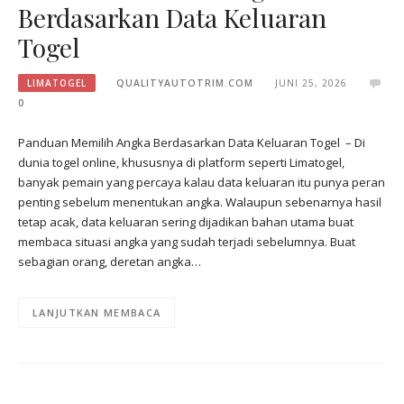
Berdasarkan Data Keluaran
Togel
LIMATOGEL
QUALITYAUTOTRIM.COM
JUNI 25, 2026
0
Panduan Memilih Angka Berdasarkan Data Keluaran Togel – Di
dunia togel online, khususnya di platform seperti Limatogel,
banyak pemain yang percaya kalau data keluaran itu punya peran
penting sebelum menentukan angka. Walaupun sebenarnya hasil
tetap acak, data keluaran sering dijadikan bahan utama buat
membaca situasi angka yang sudah terjadi sebelumnya. Buat
sebagian orang, deretan angka…
LANJUTKAN MEMBACA