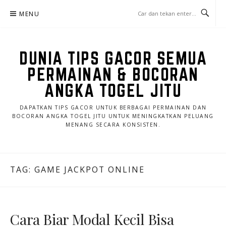
Lompat
MENU
ke
konten
DUNIA TIPS GACOR SEMUA
PERMAINAN & BOCORAN
ANGKA TOGEL JITU
DAPATKAN TIPS GACOR UNTUK BERBAGAI PERMAINAN DAN
BOCORAN ANGKA TOGEL JITU UNTUK MENINGKATKAN PELUANG
MENANG SECARA KONSISTEN.
TAG:
GAME JACKPOT ONLINE
Cara Biar Modal Kecil Bisa