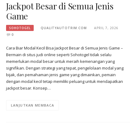
Jackpot Besar di Semua Jenis
Game
SOHOTOGEL
QUALITYAUTOTRIM.COM
APRIL 7, 2026
0
Cara Biar Modal Kecil Bisa Jackpot Besar di Semua Jenis Game –
Bermain di situs judi online seperti Sohotogel tidak selalu
memerlukan modal besar untuk meraih kemenangan yang
signifikan. Dengan strategi yang tepat, pengelolaan modal yang
bijak, dan pemahaman jenis game yang dimainkan, pemain
dengan modal kecil tetap memiliki peluang untuk mendapatkan
jackpot besar. Konsep…
LANJUTKAN MEMBACA