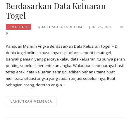
Berdasarkan Data Keluaran
Togel
LIMATOGEL
QUALITYAUTOTRIM.COM
JUNI 25, 2026
0
Panduan Memilih Angka Berdasarkan Data Keluaran Togel – Di
dunia togel online, khususnya di platform seperti Limatogel,
banyak pemain yang percaya kalau data keluaran itu punya peran
penting sebelum menentukan angka. Walaupun sebenarnya hasil
tetap acak, data keluaran sering dijadikan bahan utama buat
membaca situasi angka yang sudah terjadi sebelumnya. Buat
sebagian orang, deretan angka…
LANJUTKAN MEMBACA