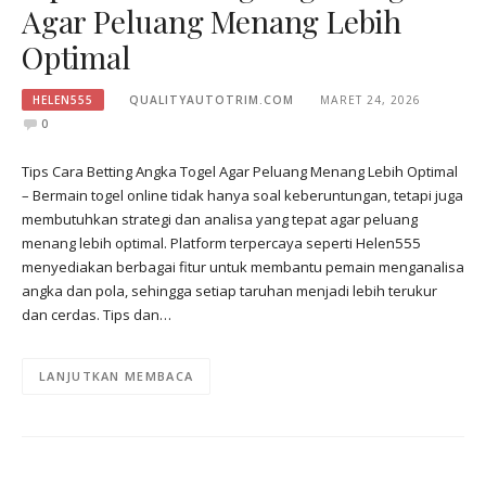
Agar Peluang Menang Lebih
Optimal
HELEN555
QUALITYAUTOTRIM.COM
MARET 24, 2026
0
Tips Cara Betting Angka Togel Agar Peluang Menang Lebih Optimal
– Bermain togel online tidak hanya soal keberuntungan, tetapi juga
membutuhkan strategi dan analisa yang tepat agar peluang
menang lebih optimal. Platform terpercaya seperti Helen555
menyediakan berbagai fitur untuk membantu pemain menganalisa
angka dan pola, sehingga setiap taruhan menjadi lebih terukur
dan cerdas. Tips dan…
LANJUTKAN MEMBACA