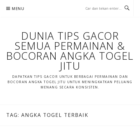
Lompat
MENU
ke
konten
DUNIA TIPS GACOR
SEMUA PERMAINAN &
BOCORAN ANGKA TOGEL
JITU
DAPATKAN TIPS GACOR UNTUK BERBAGAI PERMAINAN DAN
BOCORAN ANGKA TOGEL JITU UNTUK MENINGKATKAN PELUANG
MENANG SECARA KONSISTEN.
TAG:
ANGKA TOGEL TERBAIK