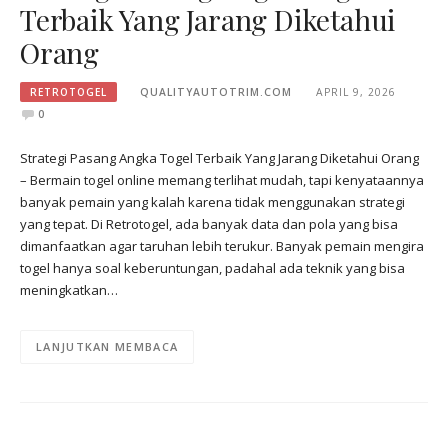
Terbaik Yang Jarang Diketahui
Orang
RETROTOGEL
QUALITYAUTOTRIM.COM
APRIL 9, 2026
0
Strategi Pasang Angka Togel Terbaik Yang Jarang Diketahui Orang
– Bermain togel online memang terlihat mudah, tapi kenyataannya
banyak pemain yang kalah karena tidak menggunakan strategi
yang tepat. Di Retrotogel, ada banyak data dan pola yang bisa
dimanfaatkan agar taruhan lebih terukur. Banyak pemain mengira
togel hanya soal keberuntungan, padahal ada teknik yang bisa
meningkatkan…
LANJUTKAN MEMBACA