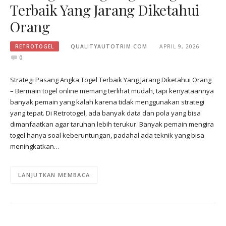
Terbaik Yang Jarang Diketahui
Orang
RETROTOGEL
QUALITYAUTOTRIM.COM
APRIL 9, 2026
0
Strategi Pasang Angka Togel Terbaik Yang Jarang Diketahui Orang
– Bermain togel online memang terlihat mudah, tapi kenyataannya
banyak pemain yang kalah karena tidak menggunakan strategi
yang tepat. Di Retrotogel, ada banyak data dan pola yang bisa
dimanfaatkan agar taruhan lebih terukur. Banyak pemain mengira
togel hanya soal keberuntungan, padahal ada teknik yang bisa
meningkatkan…
LANJUTKAN MEMBACA